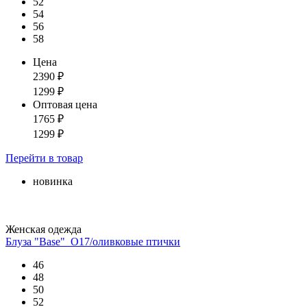
52
54
56
58
Цена
2390
₽
1299
₽
Оптовая цена
1765
₽
1299
₽
Перейти
в товар
новинка
Женская одежда
Блуза "Base"_О17/оливковые птички
46
48
50
52