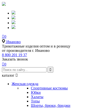

0
Иваново
Tрикотажные изделия оптом и в розницу
от производителя г. Иваново
8 800 201 19 37
Заказать звонок

0

каталог

Женская одежда
Спортивные костюмы
Юбки
Халаты
Топы
Шорты, брюки, бриджи