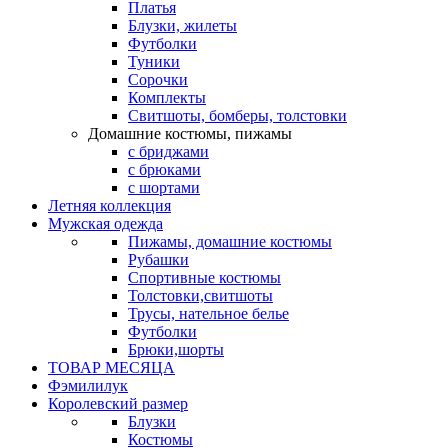
Платья
Блузки, жилеты
Футболки
Туники
Сорочки
Комплекты
Свитшоты, бомберы, толстовки
Домашние костюмы, пижамы
с бриджами
с брюками
с шортами
Летняя коллекция
Мужская одежда
Пижамы, домашние костюмы
Рубашки
Спортивные костюмы
Толстовки,свитшоты
Трусы, нательное белье
Футболки
Брюки,шорты
ТОВАР МЕСЯЦА
Фэмилилук
Королевский размер
Блузки
Костюмы