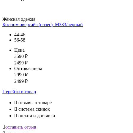
Женская одежда
Костюм оверсайз (начес)_М333/черный
44-46
56-58
Цена
3590
₽
2499
₽
Оптовая цена
2990
₽
2499
₽
Перейти
в товар

отзывы о товаре

система скидок

оплата и доставка

оставить отзыв