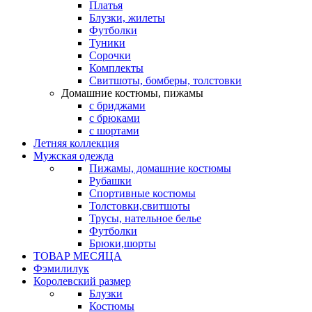
Платья
Блузки, жилеты
Футболки
Туники
Сорочки
Комплекты
Свитшоты, бомберы, толстовки
Домашние костюмы, пижамы
с бриджами
с брюками
с шортами
Летняя коллекция
Мужская одежда
Пижамы, домашние костюмы
Рубашки
Спортивные костюмы
Толстовки,свитшоты
Трусы, нательное белье
Футболки
Брюки,шорты
ТОВАР МЕСЯЦА
Фэмилилук
Королевский размер
Блузки
Костюмы