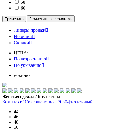
58
60
Применить

очистить
все фильтры
Лидеры продаж

Новинки

Скидки

ЦЕНА:
По возрастанию

По убыванию

новинка
Женская одежда / Комплекты
Комплект "Совершенство"_7030/фиолетовый
44
46
48
50