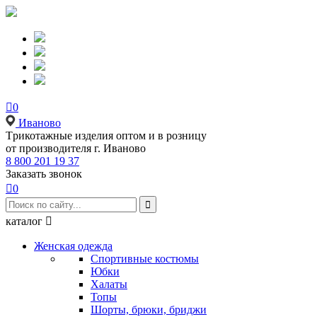

0
Иваново
Tрикотажные изделия оптом и в розницу
от производителя г. Иваново
8 800 201 19 37
Заказать звонок

0

каталог

Женская одежда
Спортивные костюмы
Юбки
Халаты
Топы
Шорты, брюки, бриджи