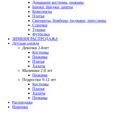
Домашние костюмы, пижамы
Брюки, бриджи, шорты
Комплекты
Платья
Свитшоты, бомберы, пиджаки, лонгсливы
Сорочки
Туники
Футболки
ЗИМНЯЯ РАСПРОДАЖА
Детская одежда
Девочки 2-8лет
Костюмы
Пижамы
Платья
Халаты
Мальчики 2-8 лет
Пижамы
Подростки 9-12 лет
Костюмы
Платья
Халаты
Пижамы
Распродажа
Новинки