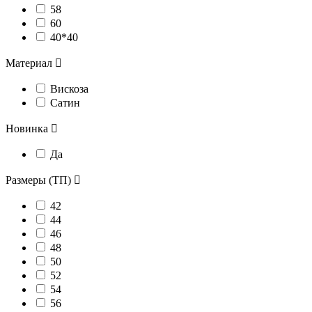
58
60
40*40
Материал

Вискоза
Сатин
Новинка

Да
Размеры (ТП)

42
44
46
48
50
52
54
56