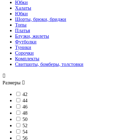
Юбки
Халаты
Юбки
Шорты, брюки, бриджи
Топы
Платья
Блузки, жилеты
Футболки
Туники
Сорочки
Комплекты
Свитшоты, бомберы, толстовки

Размеры

42
44
46
48
50
52
54
56