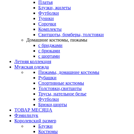
Платья
Блузки, жилеты
Футболки
Туники
Сорочки
Комплекты
Свитшоты, бомберы, толстовки
Домашние костюмы, пижамы
с бриджами
с брюками
с шортами
Летняя коллекция
Мужская одежда
Пижамы, домашние костюмы
Рубашки
Спортивные костюмы
Толстовки,свитшоты
Трусы, нательное белье
Футболки
Брюки,шорты
ТОВАР МЕСЯЦА
Фэмилилук
Королевский размер
Блузки
Костюмы