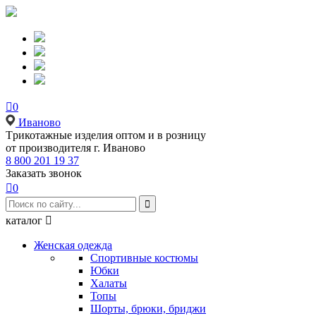

0
Иваново
Tрикотажные изделия оптом и в розницу
от производителя г. Иваново
8 800 201 19 37
Заказать звонок

0

каталог

Женская одежда
Спортивные костюмы
Юбки
Халаты
Топы
Шорты, брюки, бриджи