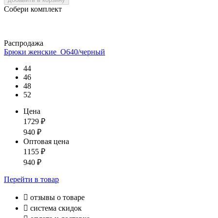
Собери комплект
Распродажа
Брюки женские_О640/черный
44
46
48
52
Цена
1729
₽
940
₽
Оптовая цена
1155
₽
940
₽
Перейти
в товар

отзывы о товаре

система скидок