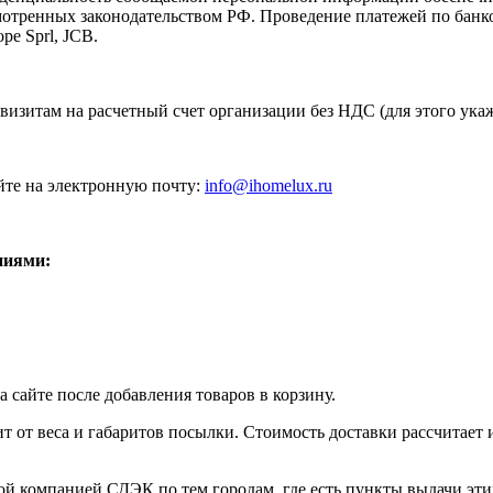
мотренных законодательством РФ. Проведение платежей по банко
pe Sprl, JCB.
визитам на расчетный счет организации без НДС (для этого укаж
те на электронную почту:
info@ihomelux.ru
ниями:
 сайте после добавления товаров в корзину.
 от веса и габаритов посылки. Стоимость доставки рассчитает
ой компанией СДЭК по тем городам, где есть пункты выдачи эт