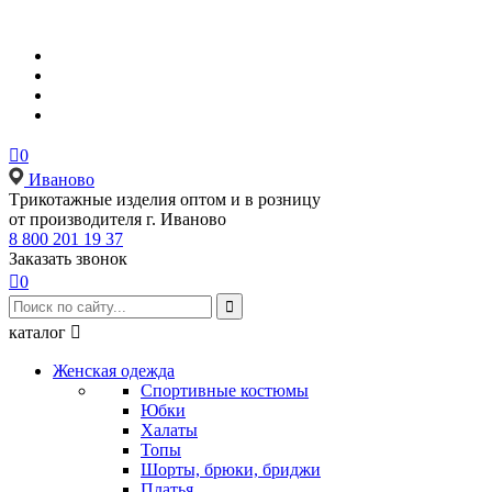

0
Иваново
Tрикотажные изделия оптом и в розницу
от производителя г. Иваново
8 800 201 19 37
Заказать звонок

0

каталог

Женская одежда
Спортивные костюмы
Юбки
Халаты
Топы
Шорты, брюки, бриджи
Платья