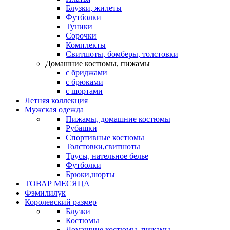
Блузки, жилеты
Футболки
Туники
Сорочки
Комплекты
Свитшоты, бомберы, толстовки
Домашние костюмы, пижамы
с бриджами
с брюками
с шортами
Летняя коллекция
Мужская одежда
Пижамы, домашние костюмы
Рубашки
Спортивные костюмы
Толстовки,свитшоты
Трусы, нательное белье
Футболки
Брюки,шорты
ТОВАР МЕСЯЦА
Фэмилилук
Королевский размер
Блузки
Костюмы
Домашние костюмы, пижамы