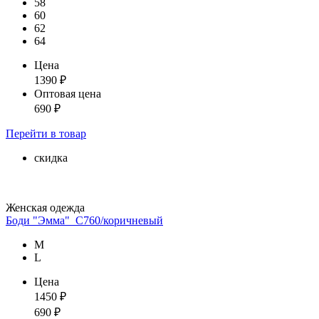
58
60
62
64
Цена
1390
₽
Оптовая цена
690
₽
Перейти
в товар
скидка
Женская одежда
Боди "Эмма"_С760/коричневый
М
L
Цена
1450
₽
690
₽