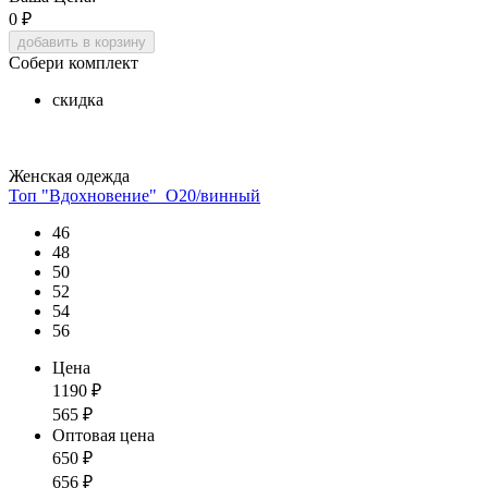
0
₽
добавить в корзину
Собери комплект
скидка
Женская одежда
Топ "Вдохновение"_О20/винный
46
48
50
52
54
56
Цена
1190
₽
565
₽
Оптовая цена
650
₽
656
₽