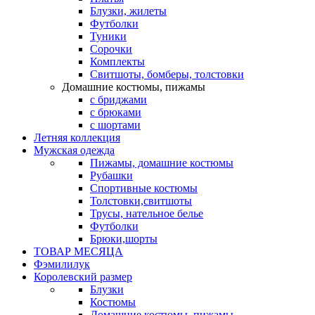
Блузки, жилеты
Футболки
Туники
Сорочки
Комплекты
Свитшоты, бомберы, толстовки
Домашние костюмы, пижамы
с бриджами
с брюками
с шортами
Летняя коллекция
Мужская одежда
Пижамы, домашние костюмы
Рубашки
Спортивные костюмы
Толстовки,свитшоты
Трусы, нательное белье
Футболки
Брюки,шорты
ТОВАР МЕСЯЦА
Фэмилилук
Королевский размер
Блузки
Костюмы
Домашние костюмы, пижамы