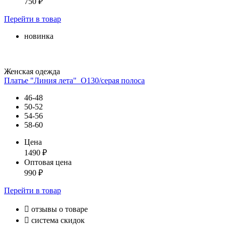
750
₽
Перейти
в товар
новинка
Женская одежда
Платье "Линия лета"_О130/серая полоса
46-48
50-52
54-56
58-60
Цена
1490
₽
Оптовая цена
990
₽
Перейти
в товар

отзывы о товаре

система скидок