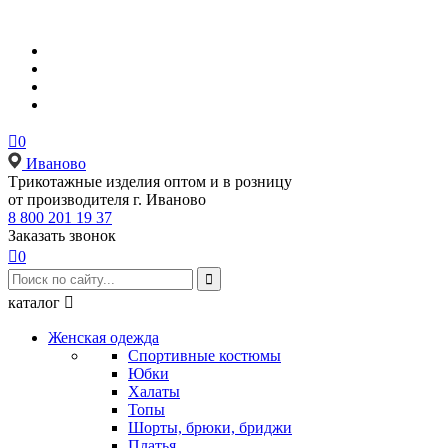

0
Иваново
Tрикотажные изделия оптом и в розницу
от производителя г. Иваново
8 800 201 19 37
Заказать звонок

0

каталог

Женская одежда
Спортивные костюмы
Юбки
Халаты
Топы
Шорты, брюки, бриджи
Платья