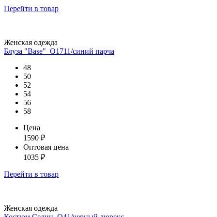
Перейти
в товар
Женская одежда
Блуза "Base"_О1711/синий парча
48
50
52
54
56
58
Цена
1590
₽
Оптовая цена
1035
₽
Перейти
в товар
Женская одежда
Костюм Селин_О41/черный люрекс