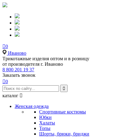

0
Иваново
Tрикотажные изделия оптом и в розницу
от производителя г. Иваново
8 800 201 19 37
Заказать звонок

0

каталог

Женская одежда
Спортивные костюмы
Юбки
Халаты
Топы
Шорты, брюки, бриджи