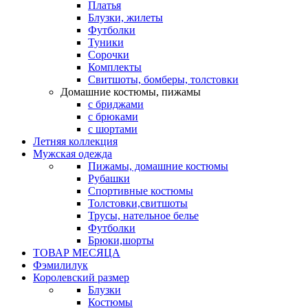
Платья
Блузки, жилеты
Футболки
Туники
Сорочки
Комплекты
Свитшоты, бомберы, толстовки
Домашние костюмы, пижамы
с бриджами
с брюками
с шортами
Летняя коллекция
Мужская одежда
Пижамы, домашние костюмы
Рубашки
Спортивные костюмы
Толстовки,свитшоты
Трусы, нательное белье
Футболки
Брюки,шорты
ТОВАР МЕСЯЦА
Фэмилилук
Королевский размер
Блузки
Костюмы