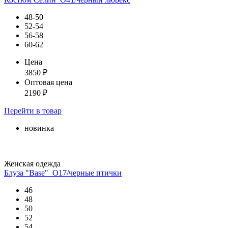
48-50
52-54
56-58
60-62
Цена
3850
₽
Оптовая цена
2190
₽
Перейти
в товар
новинка
Женская одежда
Блуза "Base"_О17/черные птички
46
48
50
52
54