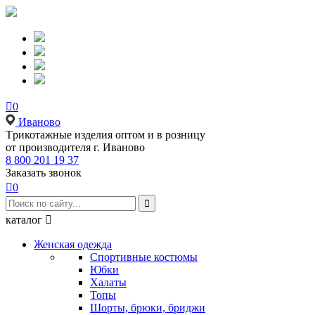

0
Иваново
Tрикотажные изделия оптом и в розницу
от производителя г. Иваново
8 800 201 19 37
Заказать звонок

0

каталог

Женская одежда
Спортивные костюмы
Юбки
Халаты
Топы
Шорты, брюки, бриджи