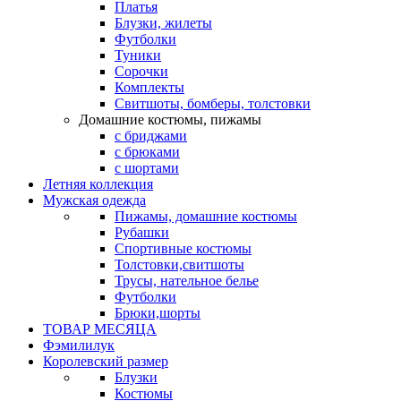
Платья
Блузки, жилеты
Футболки
Туники
Сорочки
Комплекты
Свитшоты, бомберы, толстовки
Домашние костюмы, пижамы
с бриджами
с брюками
с шортами
Летняя коллекция
Мужская одежда
Пижамы, домашние костюмы
Рубашки
Спортивные костюмы
Толстовки,свитшоты
Трусы, нательное белье
Футболки
Брюки,шорты
ТОВАР МЕСЯЦА
Фэмилилук
Королевский размер
Блузки
Костюмы