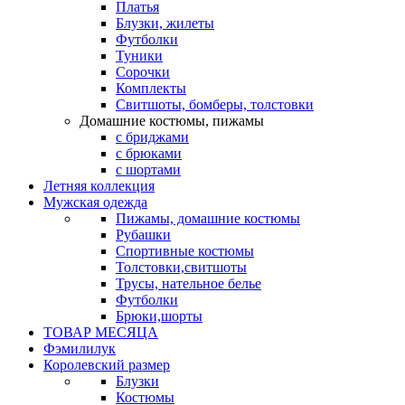
Платья
Блузки, жилеты
Футболки
Туники
Сорочки
Комплекты
Свитшоты, бомберы, толстовки
Домашние костюмы, пижамы
с бриджами
с брюками
с шортами
Летняя коллекция
Мужская одежда
Пижамы, домашние костюмы
Рубашки
Спортивные костюмы
Толстовки,свитшоты
Трусы, нательное белье
Футболки
Брюки,шорты
ТОВАР МЕСЯЦА
Фэмилилук
Королевский размер
Блузки
Костюмы