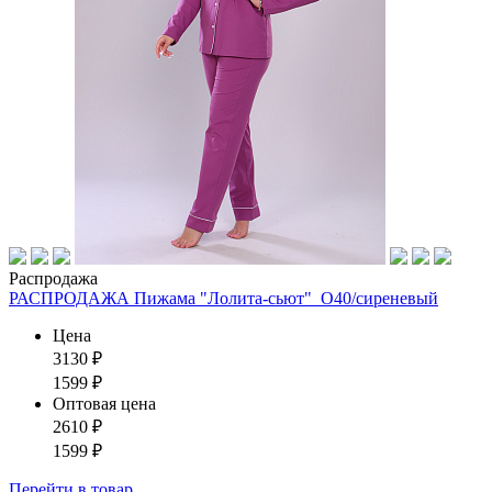
Распродажа
РАСПРОДАЖА Пижама "Лолита-сьют"_О40/сиреневый
Цена
3130
₽
1599
₽
Оптовая цена
2610
₽
1599
₽
Перейти
в товар