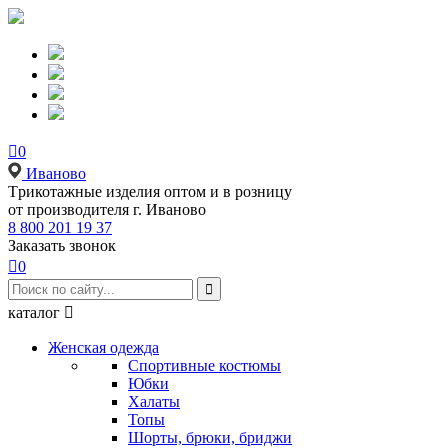

0
Иваново
Tрикотажные изделия оптом и в розницу
от производителя г. Иваново
8 800 201 19 37
Заказать звонок

0

каталог

Женская одежда
Спортивные костюмы
Юбки
Халаты
Топы
Шорты, брюки, бриджи