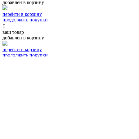
добавлен в корзину
перейти в корзину
продолжить покупки

ваш товар
добавлен в корзину
перейти в корзину
продолжить покупки

спасибо,
ваш заказ принят!
Наш менеджер свяжется с вами в ближайшее время
для уточнения условий доставки

спасибо,
ваш заказ принят!
Сейчас вы будете направлены для онлайн оплаты.
После оплаты заказ будет передан на сборку и
отправлен вам в течение 48 часов