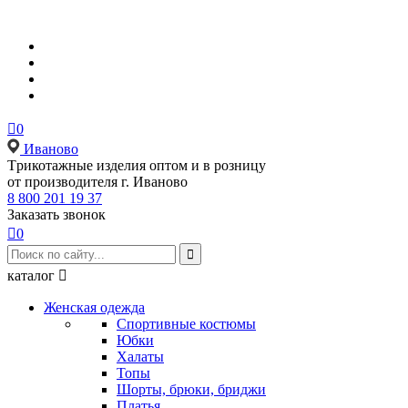

0
Иваново
Tрикотажные изделия оптом и в розницу
от производителя г. Иваново
8 800 201 19 37
Заказать звонок

0

каталог

Женская одежда
Спортивные костюмы
Юбки
Халаты
Топы
Шорты, брюки, бриджи
Платья