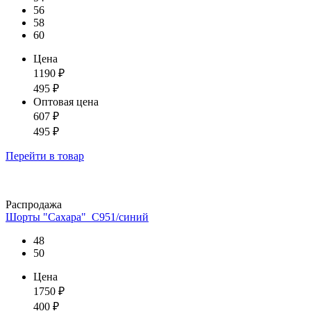
56
58
60
Цена
1190
₽
495
₽
Оптовая цена
607
₽
495
₽
Перейти
в товар
Распродажа
Шорты "Сахара"_С951/синий
48
50
Цена
1750
₽
400
₽