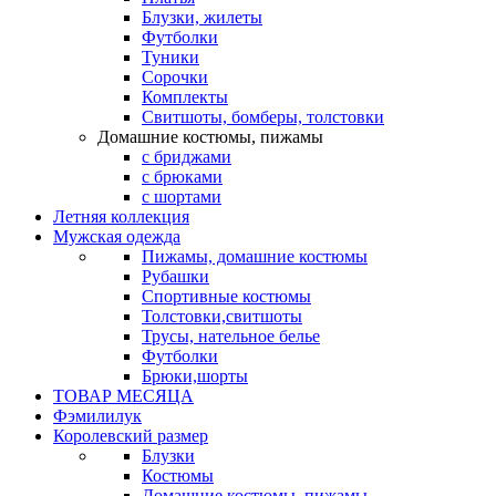
Блузки, жилеты
Футболки
Туники
Сорочки
Комплекты
Свитшоты, бомберы, толстовки
Домашние костюмы, пижамы
с бриджами
с брюками
с шортами
Летняя коллекция
Мужская одежда
Пижамы, домашние костюмы
Рубашки
Спортивные костюмы
Толстовки,свитшоты
Трусы, нательное белье
Футболки
Брюки,шорты
ТОВАР МЕСЯЦА
Фэмилилук
Королевский размер
Блузки
Костюмы
Домашние костюмы, пижамы