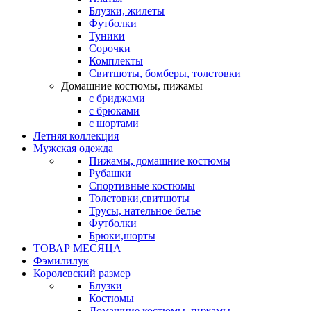
Блузки, жилеты
Футболки
Туники
Сорочки
Комплекты
Свитшоты, бомберы, толстовки
Домашние костюмы, пижамы
с бриджами
с брюками
с шортами
Летняя коллекция
Мужская одежда
Пижамы, домашние костюмы
Рубашки
Спортивные костюмы
Толстовки,свитшоты
Трусы, нательное белье
Футболки
Брюки,шорты
ТОВАР МЕСЯЦА
Фэмилилук
Королевский размер
Блузки
Костюмы
Домашние костюмы, пижамы