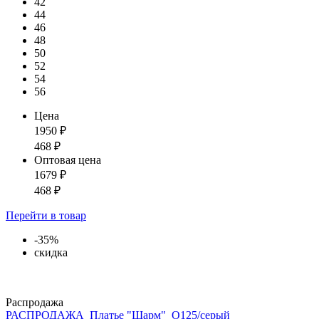
42
44
46
48
50
52
54
56
Цена
1950
₽
468
₽
Оптовая цена
1679
₽
468
₽
Перейти
в товар
-35%
скидка
Распродажа
РАСПРОДАЖА_Платье "Шарм"_О125/серый