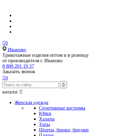

0
Иваново
Tрикотажные изделия оптом и в розницу
от производителя г. Иваново
8 800 201 19 37
Заказать звонок

0

каталог

Женская одежда
Спортивные костюмы
Юбки
Халаты
Топы
Шорты, брюки, бриджи
Платья