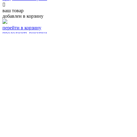

ваш товар
добавлен в корзину
перейти в корзину
продолжить покупки

спасибо,
ваш заказ принят!
Наш менеджер свяжется с вами в ближайшее время
для уточнения условий доставки

спасибо,
ваш заказ принят!
Сейчас вы будете направлены для онлайн оплаты.
После оплаты заказ будет передан на сборку и
отправлен вам в течение 48 часов
В случае возникновения вопросов с вами свяжется
наш менеджер через WhatsApp
