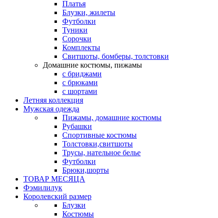
Платья
Блузки, жилеты
Футболки
Туники
Сорочки
Комплекты
Свитшоты, бомберы, толстовки
Домашние костюмы, пижамы
с бриджами
с брюками
с шортами
Летняя коллекция
Мужская одежда
Пижамы, домашние костюмы
Рубашки
Спортивные костюмы
Толстовки,свитшоты
Трусы, нательное белье
Футболки
Брюки,шорты
ТОВАР МЕСЯЦА
Фэмилилук
Королевский размер
Блузки
Костюмы