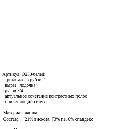
Артикул: О230/белый
⋅ трикотаж "в рубчик"
⋅ вырез "лодочка"
⋅ рукав 3/4
⋅ актуальное сочетание контрастных полос
⋅ прилегающий силуэт
Материал:
лапша
Состав:
21% вискоза, 73% пэ, 6% спандэкс