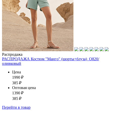
Распродажа
РАСПРОДАЖА Костюм "Манго" (шорты+блуза)_О820/
оливковый
Цена
1990
₽
385
₽
Оптовая цена
1390
₽
385
₽
Перейти
в товар