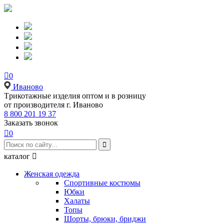

0
Иваново
Tрикотажные изделия оптом и в розницу
от производителя г. Иваново
8 800 201 19 37
Заказать звонок

0

каталог

Женская одежда
Спортивные костюмы
Юбки
Халаты
Топы
Шорты, брюки, бриджи