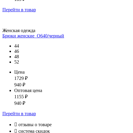
Перейти
в товар
Женская одежда
Брюки женские_О640/черный
44
46
48
52
Цена
1729
₽
940
₽
Оптовая цена
1155
₽
940
₽
Перейти
в товар

отзывы о товаре

система скидок