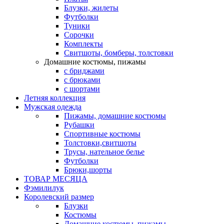
Блузки, жилеты
Футболки
Туники
Сорочки
Комплекты
Свитшоты, бомберы, толстовки
Домашние костюмы, пижамы
с бриджами
с брюками
с шортами
Летняя коллекция
Мужская одежда
Пижамы, домашние костюмы
Рубашки
Спортивные костюмы
Толстовки,свитшоты
Трусы, нательное белье
Футболки
Брюки,шорты
ТОВАР МЕСЯЦА
Фэмилилук
Королевский размер
Блузки
Костюмы
Домашние костюмы, пижамы