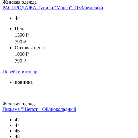
Женская одежда
РАСПРОДАЖА Туника "Марго"_О33/бежевый
44
Цена
1390
₽
790
₽
Оптовая цена
1000
₽
790
₽
Перейти
в товар
новинка
Женская одежда
Пижама "Шепот"_О8/шоколадный
42
44
46
48