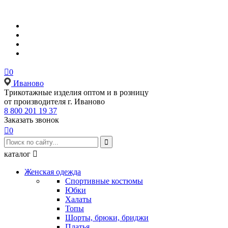

0
Иваново
Tрикотажные изделия оптом и в розницу
от производителя г. Иваново
8 800 201 19 37
Заказать звонок

0

каталог

Женская одежда
Спортивные костюмы
Юбки
Халаты
Топы
Шорты, брюки, бриджи
Платья