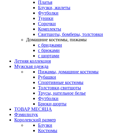
Платья
Блузки, жилеты
Футболки
Туники
Сорочки
Комплекты
Свитшоты, бомберы, толстовки
Домашние костюмы, пижамы
с бриджами
с брюками
с шортами
Летняя коллекция
Мужская одежда
Пижамы, домашние костюмы
Рубашки
Спортивные костюмы
Толстовки,свитшоты
Трусы, нательное белье
Футболки
Брюки,шорты
ТОВАР МЕСЯЦА
Фэмилилук
Королевский размер
Блузки
Костюмы