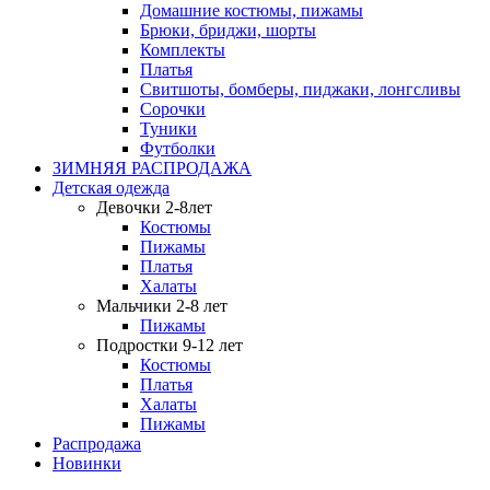
Домашние костюмы, пижамы
Брюки, бриджи, шорты
Комплекты
Платья
Свитшоты, бомберы, пиджаки, лонгсливы
Сорочки
Туники
Футболки
ЗИМНЯЯ РАСПРОДАЖА
Детская одежда
Девочки 2-8лет
Костюмы
Пижамы
Платья
Халаты
Мальчики 2-8 лет
Пижамы
Подростки 9-12 лет
Костюмы
Платья
Халаты
Пижамы
Распродажа
Новинки