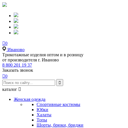

0
Иваново
Tрикотажные изделия оптом и в розницу
от производителя г. Иваново
8 800 201 19 37
Заказать звонок

0

каталог

Женская одежда
Спортивные костюмы
Юбки
Халаты
Топы
Шорты, брюки, бриджи