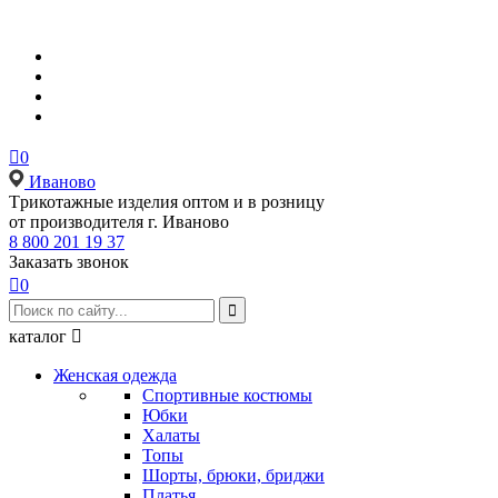

0
Иваново
Tрикотажные изделия оптом и в розницу
от производителя г. Иваново
8 800 201 19 37
Заказать звонок

0

каталог

Женская одежда
Спортивные костюмы
Юбки
Халаты
Топы
Шорты, брюки, бриджи
Платья