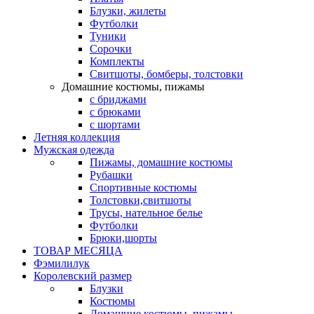
Блузки, жилеты
Футболки
Туники
Сорочки
Комплекты
Свитшоты, бомберы, толстовки
Домашние костюмы, пижамы
с бриджами
с брюками
с шортами
Летняя коллекция
Мужская одежда
Пижамы, домашние костюмы
Рубашки
Спортивные костюмы
Толстовки,свитшоты
Трусы, нательное белье
Футболки
Брюки,шорты
ТОВАР МЕСЯЦА
Фэмилилук
Королевский размер
Блузки
Костюмы
Домашние костюмы, пижамы