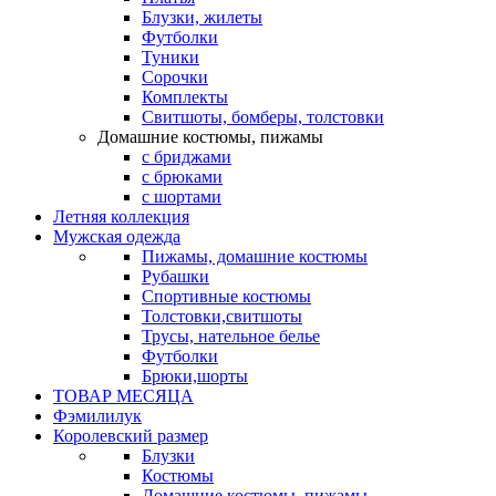
Блузки, жилеты
Футболки
Туники
Сорочки
Комплекты
Свитшоты, бомберы, толстовки
Домашние костюмы, пижамы
с бриджами
с брюками
с шортами
Летняя коллекция
Мужская одежда
Пижамы, домашние костюмы
Рубашки
Спортивные костюмы
Толстовки,свитшоты
Трусы, нательное белье
Футболки
Брюки,шорты
ТОВАР МЕСЯЦА
Фэмилилук
Королевский размер
Блузки
Костюмы
Домашние костюмы, пижамы