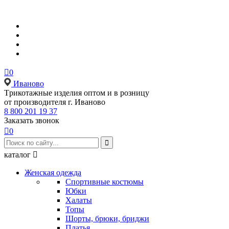

0
Иваново
Tрикотажные изделия оптом и в розницу
от производителя г. Иваново
8 800 201 19 37
Заказать звонок

0

каталог

Женская одежда
Спортивные костюмы
Юбки
Халаты
Топы
Шорты, брюки, бриджи
Платья