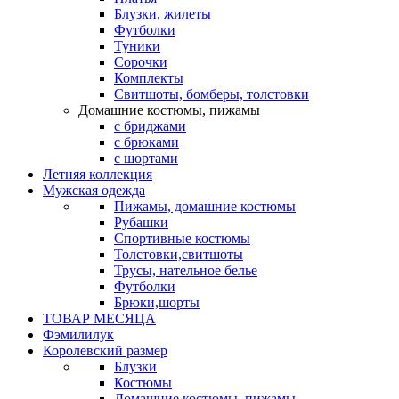
Блузки, жилеты
Футболки
Туники
Сорочки
Комплекты
Свитшоты, бомберы, толстовки
Домашние костюмы, пижамы
с бриджами
с брюками
с шортами
Летняя коллекция
Мужская одежда
Пижамы, домашние костюмы
Рубашки
Спортивные костюмы
Толстовки,свитшоты
Трусы, нательное белье
Футболки
Брюки,шорты
ТОВАР МЕСЯЦА
Фэмилилук
Королевский размер
Блузки
Костюмы
Домашние костюмы, пижамы