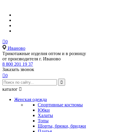

0
Иваново
Tрикотажные изделия оптом и в розницу
от производителя г. Иваново
8 800 201 19 37
Заказать звонок

0

каталог

Женская одежда
Спортивные костюмы
Юбки
Халаты
Топы
Шорты, брюки, бриджи
Платья