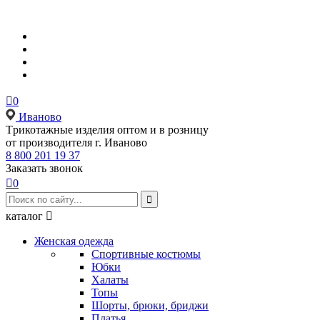

0
Иваново
Tрикотажные изделия оптом и в розницу
от производителя г. Иваново
8 800 201 19 37
Заказать звонок

0

каталог

Женская одежда
Спортивные костюмы
Юбки
Халаты
Топы
Шорты, брюки, бриджи
Платья