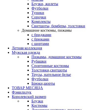
Блузки, жилеты
Футболки
Туники
Сорочки
Комплекты
Свитшоты, бомберы, толстовки
Домашние костюмы, пижамы
с бриджами
с брюками
с шортами
Летняя коллекция
Мужская одежда
Пижамы, домашние костюмы
Рубашки
Спортивные костюмы
Толстовки,свитшоты
Трусы, нательное белье
Футболки
Брюки,шорты
ТОВАР МЕСЯЦА
Фэмилилук
Королевский размер
Блузки
Костюмы
Домашние костюмы, пижамы