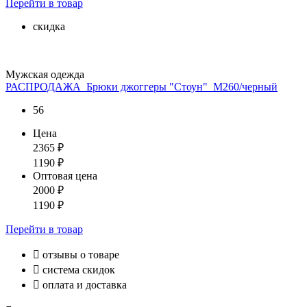
Перейти
в товар
скидка
Мужская одежда
РАСПРОДАЖА_Брюки джоггеры "Стоун"_М260/черный
56
Цена
2365
₽
1190
₽
Оптовая цена
2000
₽
1190
₽
Перейти
в товар

отзывы о товаре

система скидок

оплата и доставка