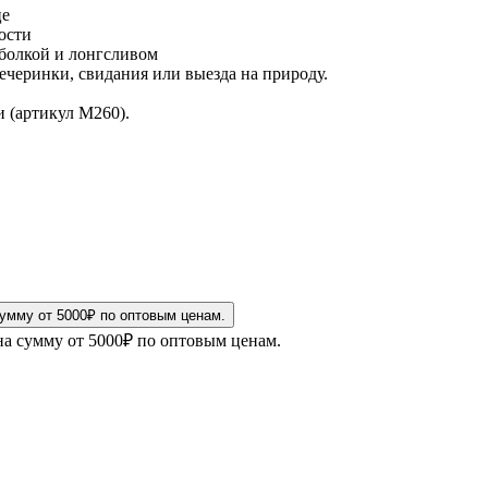
це
ости
тболкой и лонгсливом
ечеринки, свидания или выезда на природу.
 (артикул М260).
на сумму от 5000₽ по оптовым ценам.