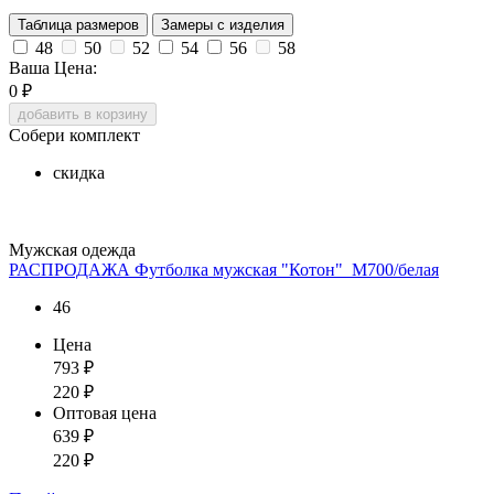
Таблица размеров
Замеры с изделия
48
50
52
54
56
58
Ваша Цена:
0
₽
добавить в корзину
Собери комплект
скидка
Мужская одежда
РАСПРОДАЖА Футболка мужская "Котон"_М700/белая
46
Цена
793
₽
220
₽
Оптовая цена
639
₽
220
₽