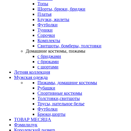
Топы
Шорты, брюки, бриджи
Платья
Блузки, жилеты
Футболки
Туники
Сорочки
Комплекты
Свитшоты, бомберы, толстовки
Домашние костюмы, пижамы
с бриджами
с брюками
с шортами
Летняя коллекция
Мужская одежда
Пижамы, домашние костюмы
Рубашки
Спортивные костюмы
Толстовки,свитшоты
Трусы, нательное белье
Футболки
Брюки,шорты
ТОВАР МЕСЯЦА
Фэмилилук
Королевский размер