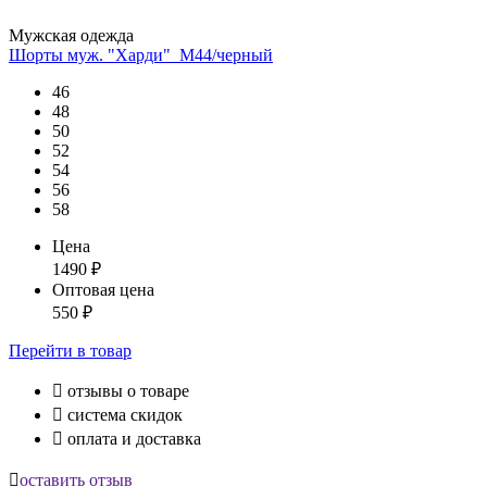
Мужская одежда
Шорты муж. "Харди"_М44/черный
46
48
50
52
54
56
58
Цена
1490
₽
Оптовая цена
550
₽
Перейти
в товар

отзывы о товаре

система скидок

оплата и доставка

оставить отзыв