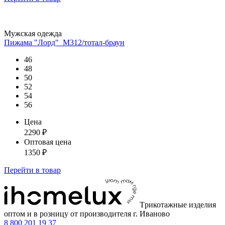
Мужская одежда
Пижама "Лорд"_М312/тотал-браун
46
48
50
52
54
56
Цена
2290
₽
Оптовая цена
1350
₽
Перейти
в товар
Tрикотажные изделия
оптом и в розницу от производителя г. Иваново
8 800 201 19 37