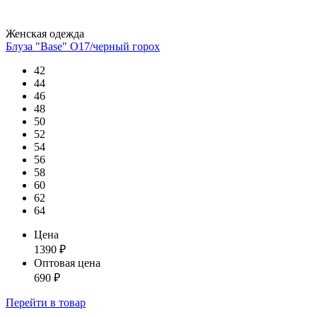
Женская одежда
Блуза "Base" О17/черный горох
42
44
46
48
50
52
54
56
58
60
62
64
Цена
1390
₽
Оптовая цена
690
₽
Перейти
в товар