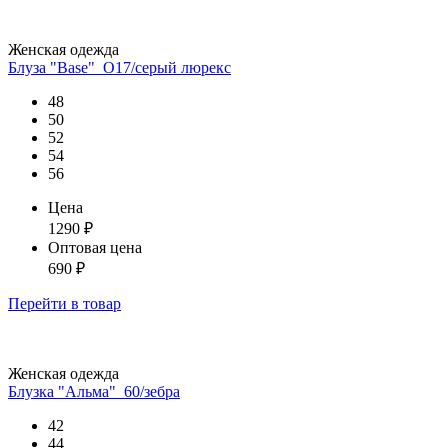
Женская одежда
Блуза "Base"_О17/серый люрекс
48
50
52
54
56
Цена
1290
₽
Оптовая цена
690
₽
Перейти
в товар
Женская одежда
Блузка "Альма"_60/зебра
42
44