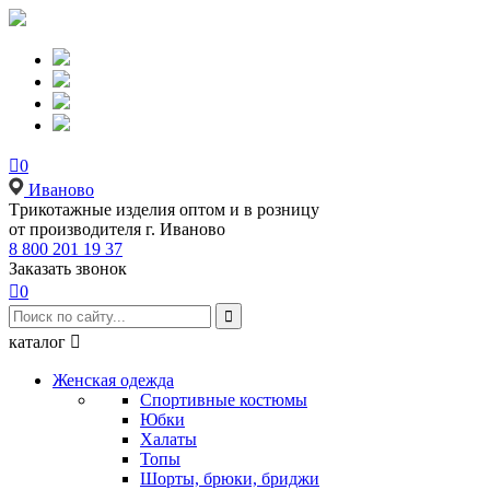

0
Иваново
Tрикотажные изделия оптом и в розницу
от производителя г. Иваново
8 800 201 19 37
Заказать звонок

0

каталог

Женская одежда
Спортивные костюмы
Юбки
Халаты
Топы
Шорты, брюки, бриджи