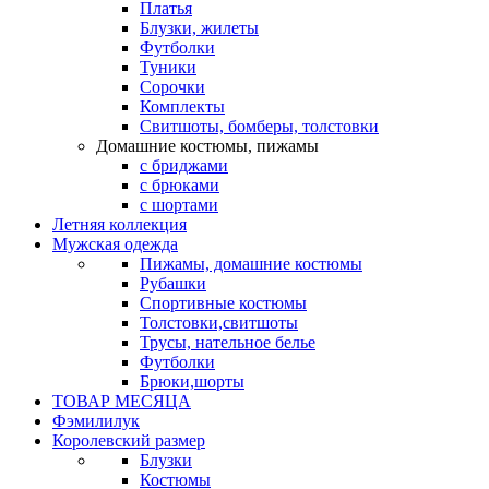
Платья
Блузки, жилеты
Футболки
Туники
Сорочки
Комплекты
Свитшоты, бомберы, толстовки
Домашние костюмы, пижамы
с бриджами
с брюками
с шортами
Летняя коллекция
Мужская одежда
Пижамы, домашние костюмы
Рубашки
Спортивные костюмы
Толстовки,свитшоты
Трусы, нательное белье
Футболки
Брюки,шорты
ТОВАР МЕСЯЦА
Фэмилилук
Королевский размер
Блузки
Костюмы