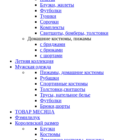
Блузки, жилеты
Футболки
Туники
Сорочки
Комплекты
Свитшоты, бомберы, толстовки
Домашние костюмы, пижамы
с бриджами
с брюками
с шортами
Летняя коллекция
Мужская одежда
Пижамы, домашние костюмы
Рубашки
Спортивные костюмы
Толстовки,свитшоты
Трусы, нательное белье
Футболки
Брюки,шорты
ТОВАР МЕСЯЦА
Фэмилилук
Королевский размер
Блузки
Костюмы
Домашние костюмы, пижамы