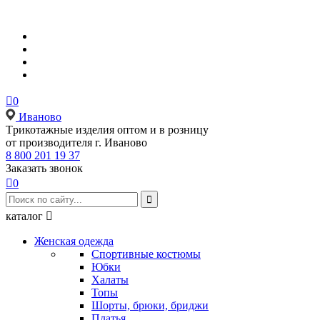

0
Иваново
Tрикотажные изделия оптом и в розницу
от производителя г. Иваново
8 800 201 19 37
Заказать звонок

0

каталог

Женская одежда
Спортивные костюмы
Юбки
Халаты
Топы
Шорты, брюки, бриджи
Платья