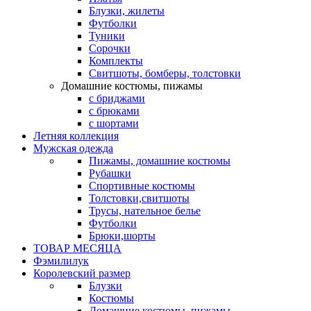
Блузки, жилеты
Футболки
Туники
Сорочки
Комплекты
Свитшоты, бомберы, толстовки
Домашние костюмы, пижамы
с бриджами
с брюками
с шортами
Летняя коллекция
Мужская одежда
Пижамы, домашние костюмы
Рубашки
Спортивные костюмы
Толстовки,свитшоты
Трусы, нательное белье
Футболки
Брюки,шорты
ТОВАР МЕСЯЦА
Фэмилилук
Королевский размер
Блузки
Костюмы
Домашние костюмы, пижамы