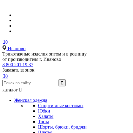

0
Иваново
Tрикотажные изделия оптом и в розницу
от производителя г. Иваново
8 800 201 19 37
Заказать звонок

0

каталог

Женская одежда
Спортивные костюмы
Юбки
Халаты
Топы
Шорты, брюки, бриджи
Платья