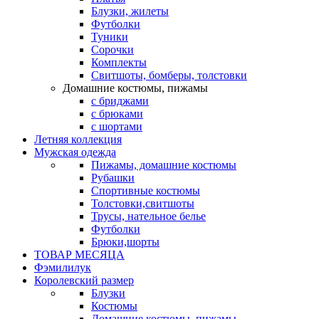
Блузки, жилеты
Футболки
Туники
Сорочки
Комплекты
Свитшоты, бомберы, толстовки
Домашние костюмы, пижамы
с бриджами
с брюками
с шортами
Летняя коллекция
Мужская одежда
Пижамы, домашние костюмы
Рубашки
Спортивные костюмы
Толстовки,свитшоты
Трусы, нательное белье
Футболки
Брюки,шорты
ТОВАР МЕСЯЦА
Фэмилилук
Королевский размер
Блузки
Костюмы
Домашние костюмы, пижамы