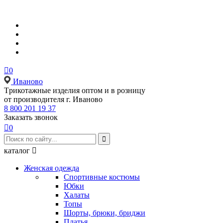

0
Иваново
Tрикотажные изделия оптом и в розницу
от производителя г. Иваново
8 800 201 19 37
Заказать звонок

0

каталог

Женская одежда
Спортивные костюмы
Юбки
Халаты
Топы
Шорты, брюки, бриджи
Платья