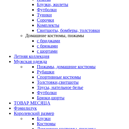
Блузки, жилеты
Футболки
Туники
Сорочки
Комплекты
Свитшоты, бомберы, толстовки
Домашние костюмы, пижамы
с бриджами
с брюками
с шортами
Летняя коллекция
Мужская одежда
Пижамы, домашние костюмы
Рубашки
Спортивные костюмы
Толстовки,свитшоты
Трусы, нательное белье
Футболки
Брюки,шорты
ТОВАР МЕСЯЦА
Фэмилилук
Королевский размер
Блузки
Костюмы
Домашние костюмы, пижамы