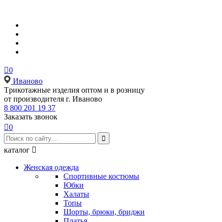

0
Иваново
Tрикотажные изделия оптом и в розницу
от производителя г. Иваново
8 800 201 19 37
Заказать звонок

0

каталог

Женская одежда
Спортивные костюмы
Юбки
Халаты
Топы
Шорты, брюки, бриджи
Платья