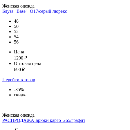
Женская одежда
Блуза "Base"_О17/серый люрекс
48
50
52
54
56
Цена
1290
₽
Оптовая цена
690
₽
Перейти
в товар
-35%
скидка
Женская одежда
РАСПРОДАЖА Брюки карго_265/графит