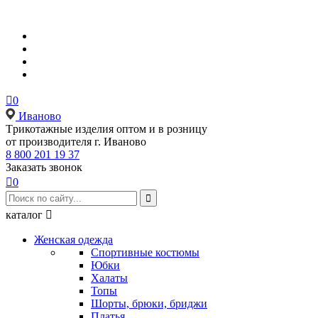

0
Иваново
Tрикотажные изделия оптом и в розницу
от производителя г. Иваново
8 800 201 19 37
Заказать звонок

0

каталог

Женская одежда
Спортивные костюмы
Юбки
Халаты
Топы
Шорты, брюки, бриджи
Платья