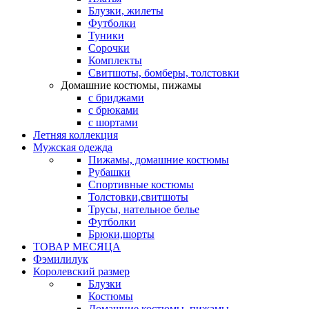
Блузки, жилеты
Футболки
Туники
Сорочки
Комплекты
Свитшоты, бомберы, толстовки
Домашние костюмы, пижамы
с бриджами
с брюками
с шортами
Летняя коллекция
Мужская одежда
Пижамы, домашние костюмы
Рубашки
Спортивные костюмы
Толстовки,свитшоты
Трусы, нательное белье
Футболки
Брюки,шорты
ТОВАР МЕСЯЦА
Фэмилилук
Королевский размер
Блузки
Костюмы
Домашние костюмы, пижамы