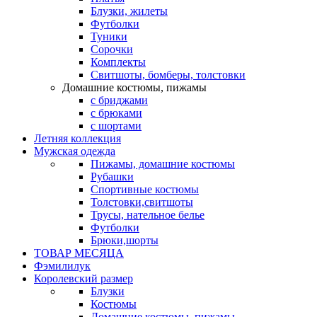
Блузки, жилеты
Футболки
Туники
Сорочки
Комплекты
Свитшоты, бомберы, толстовки
Домашние костюмы, пижамы
с бриджами
с брюками
с шортами
Летняя коллекция
Мужская одежда
Пижамы, домашние костюмы
Рубашки
Спортивные костюмы
Толстовки,свитшоты
Трусы, нательное белье
Футболки
Брюки,шорты
ТОВАР МЕСЯЦА
Фэмилилук
Королевский размер
Блузки
Костюмы
Домашние костюмы, пижамы