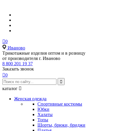

0
Иваново
Tрикотажные изделия оптом и в розницу
от производителя г. Иваново
8 800 201 19 37
Заказать звонок

0

каталог

Женская одежда
Спортивные костюмы
Юбки
Халаты
Топы
Шорты, брюки, бриджи
Платья