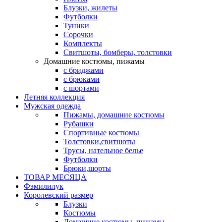
Блузки, жилеты
Футболки
Туники
Сорочки
Комплекты
Свитшоты, бомберы, толстовки
Домашние костюмы, пижамы
с бриджами
с брюками
с шортами
Летняя коллекция
Мужская одежда
Пижамы, домашние костюмы
Рубашки
Спортивные костюмы
Толстовки,свитшоты
Трусы, нательное белье
Футболки
Брюки,шорты
ТОВАР МЕСЯЦА
Фэмилилук
Королевский размер
Блузки
Костюмы
Домашние костюмы, пижамы