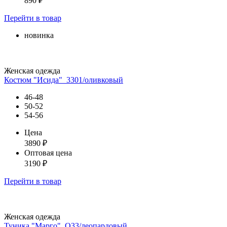
890
₽
Перейти
в товар
новинка
Женская одежда
Костюм "Исида"_3301/оливковый
46-48
50-52
54-56
Цена
3890
₽
Оптовая цена
3190
₽
Перейти
в товар
Женская одежда
Туника "Марго"_О33/леопардовый