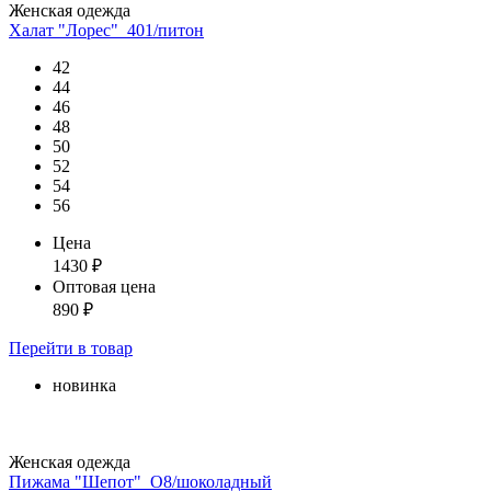
Женская одежда
Халат "Лорес"_401/питон
42
44
46
48
50
52
54
56
Цена
1430
₽
Оптовая цена
890
₽
Перейти
в товар
новинка
Женская одежда
Пижама "Шепот"_О8/шоколадный