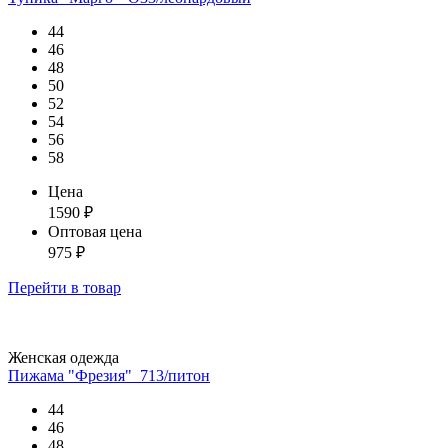
44
46
48
50
52
54
56
58
Цена
1590
₽
Оптовая цена
975
₽
Перейти
в товар
Женская одежда
Пижама "Фрезия"_713/питон
44
46
48