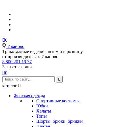

0
Иваново
Tрикотажные изделия оптом и в розницу
от производителя г. Иваново
8 800 201 19 37
Заказать звонок

0

каталог

Женская одежда
Спортивные костюмы
Юбки
Халаты
Топы
Шорты, брюки, бриджи
Платья