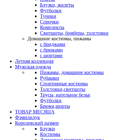
Блузки, жилеты
Футболки
Туники
Сорочки
Комплекты
Свитшоты, бомберы, толстовки
Домашние костюмы, пижамы
с бриджами
с брюками
с шортами
Летняя коллекция
Мужская одежда
Пижамы, домашние костюмы
Рубашки
Спортивные костюмы
Толстовки,свитшоты
Трусы, нательное белье
Футболки
Брюки,шорты
ТОВАР МЕСЯЦА
Фэмилилук
Королевский размер
Блузки
Костюмы
Домашние костюмы, пижамы