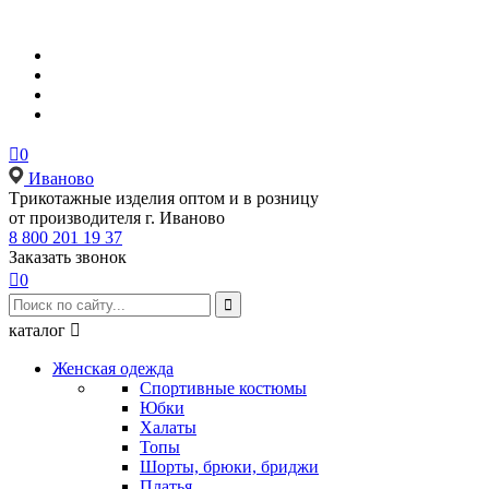

0
Иваново
Tрикотажные изделия оптом и в розницу
от производителя г. Иваново
8 800 201 19 37
Заказать звонок

0

каталог

Женская одежда
Спортивные костюмы
Юбки
Халаты
Топы
Шорты, брюки, бриджи
Платья