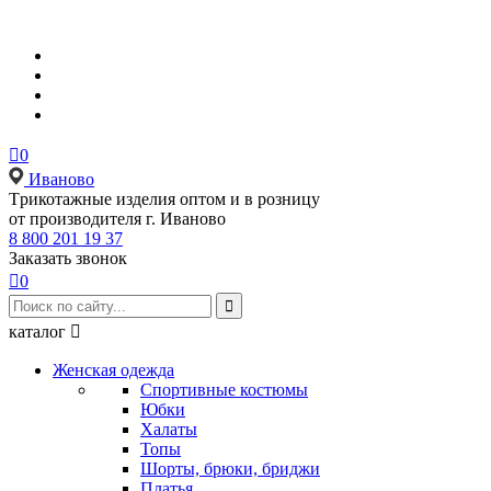

0
Иваново
Tрикотажные изделия оптом и в розницу
от производителя г. Иваново
8 800 201 19 37
Заказать звонок

0

каталог

Женская одежда
Спортивные костюмы
Юбки
Халаты
Топы
Шорты, брюки, бриджи
Платья