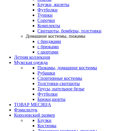
Блузки, жилеты
Футболки
Туники
Сорочки
Комплекты
Свитшоты, бомберы, толстовки
Домашние костюмы, пижамы
с бриджами
с брюками
с шортами
Летняя коллекция
Мужская одежда
Пижамы, домашние костюмы
Рубашки
Спортивные костюмы
Толстовки,свитшоты
Трусы, нательное белье
Футболки
Брюки,шорты
ТОВАР МЕСЯЦА
Фэмилилук
Королевский размер
Блузки
Костюмы
Домашние костюмы, пижамы