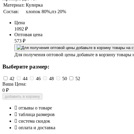
Материал:
Кулирка
Состав:
хлопок 80%,пэ 20%
Цена
1092
₽
Оптовая цена
573
₽
Для получения оптовой цены добавьте в корзину товары 
Выберите размер:
42
44
46
48
50
52
Ваша Цена:
0
₽
добавить в корзину

отзывы о товаре

таблица размеров

система скидок

оплата и доставка