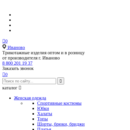

0
Иваново
Tрикотажные изделия оптом и в розницу
от производителя г. Иваново
8 800 201 19 37
Заказать звонок

0

каталог

Женская одежда
Спортивные костюмы
Юбки
Халаты
Топы
Шорты, брюки, бриджи
Платья