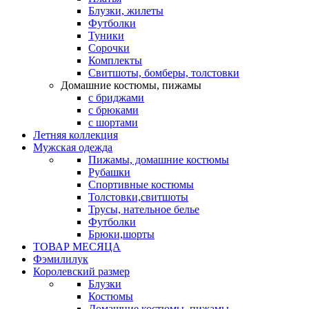
Блузки, жилеты
Футболки
Туники
Сорочки
Комплекты
Свитшоты, бомберы, толстовки
Домашние костюмы, пижамы
с бриджами
с брюками
с шортами
Летняя коллекция
Мужская одежда
Пижамы, домашние костюмы
Рубашки
Спортивные костюмы
Толстовки,свитшоты
Трусы, нательное белье
Футболки
Брюки,шорты
ТОВАР МЕСЯЦА
Фэмилилук
Королевский размер
Блузки
Костюмы
Домашние костюмы, пижамы