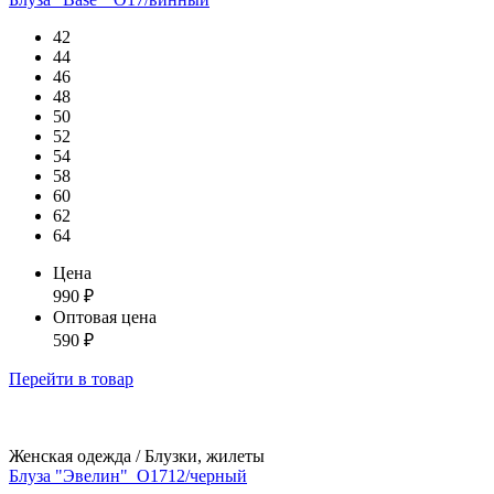
42
44
46
48
50
52
54
58
60
62
64
Цена
990
₽
Оптовая цена
590
₽
Перейти
в товар
Женская одежда / Блузки, жилеты
Блуза "Эвелин"_О1712/черный