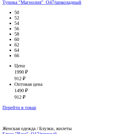
Туника "Магнолия"_О47/шоколадный
50
52
54
56
58
60
62
64
66
Цена
1990
₽
912
₽
Оптовая цена
1490
₽
912
₽
Перейти
в товар
Женская одежда / Блузки, жилеты
Блуза "Base"_О17/винный