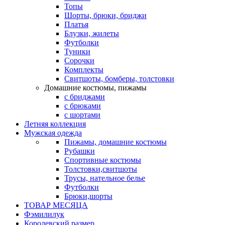
Топы
Шорты, брюки, бриджи
Платья
Блузки, жилеты
Футболки
Туники
Сорочки
Комплекты
Свитшоты, бомберы, толстовки
Домашние костюмы, пижамы
с бриджами
с брюками
с шортами
Летняя коллекция
Мужская одежда
Пижамы, домашние костюмы
Рубашки
Спортивные костюмы
Толстовки,свитшоты
Трусы, нательное белье
Футболки
Брюки,шорты
ТОВАР МЕСЯЦА
Фэмилилук
Королевский размер