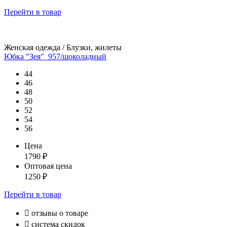
Перейти
в товар
Женская одежда / Блузки, жилеты
Юбка "Зея"_957/шоколадный
44
46
48
50
52
54
56
Цена
1790
₽
Оптовая цена
1250
₽
Перейти
в товар

отзывы о товаре

система скидок