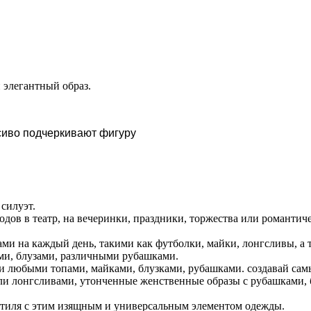
 элегантный образ.
сиво подчеркивают фигуру
силуэт.
ов в театр, на вечеринки, праздники, торжества или романтичес
ми на каждый день, такими как футболки, майки, лонгсливы, а 
ами, блузами, различными рубашками.
ми любыми топами, майками, блузками, рубашками. создавай са
и лонгсливами, утонченные женственные образы с рубашками, б
стиля с этим изящным и универсальным элементом одежды.