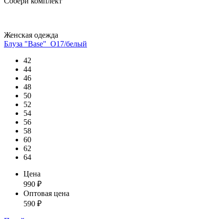
Собери комплект
Женская одежда
Блуза "Base"_О17/белый
42
44
46
48
50
52
54
56
58
60
62
64
Цена
990
₽
Оптовая цена
590
₽