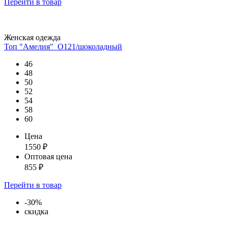
Перейти
в товар
Женская одежда
Топ "Амелия"_О121/шоколадный
46
48
50
52
54
58
60
Цена
1550
₽
Оптовая цена
855
₽
Перейти
в товар
-30%
скидка