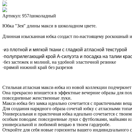
Артикул: 957/шоколадный
Юбка "Зея" длины макси в шоколадном цвете.
Длинная изысканная юбка создаст по-настоящему роскошный и
из плотной и мягкой ткани с гладкой атласной текстурой
·
полуприлегающий крой А-силуэта и посадка на талии кра
·
·без застежек и молний, на удобной эластичной резинке
·прямой нижний край без разрезов
Стильная атласная макси-юбка из новой коллекции подчеркнет 
Она прекрасно впишется в эффектные вечерние образы для поход
повседневные женственные луки.
Макси-юбка без замка идеально сочетается с практичными веща
Для создания нарядного образа сочетай юбку с атласными топ
Универсальная и практичная юбка идеально сочетается с твои
особым поводам: повседневные луки с футболками, майками ил
универсальной и любимой вещью в твоем гардеробе.
Откройте для себя новые горизонты вашего индивидуального 