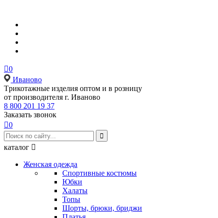

0
Иваново
Tрикотажные изделия оптом и в розницу
от производителя г. Иваново
8 800 201 19 37
Заказать звонок

0

каталог

Женская одежда
Спортивные костюмы
Юбки
Халаты
Топы
Шорты, брюки, бриджи
Платья