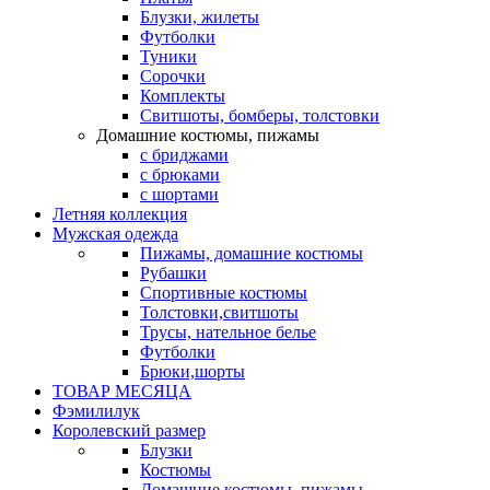
Блузки, жилеты
Футболки
Туники
Сорочки
Комплекты
Свитшоты, бомберы, толстовки
Домашние костюмы, пижамы
с бриджами
с брюками
с шортами
Летняя коллекция
Мужская одежда
Пижамы, домашние костюмы
Рубашки
Спортивные костюмы
Толстовки,свитшоты
Трусы, нательное белье
Футболки
Брюки,шорты
ТОВАР МЕСЯЦА
Фэмилилук
Королевский размер
Блузки
Костюмы
Домашние костюмы, пижамы