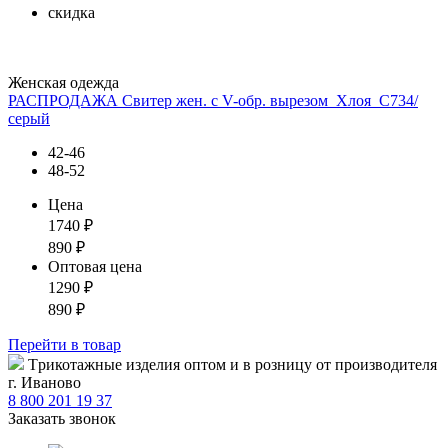
скидка
Женская одежда
РАСПРОДАЖА Свитер жен. с V-обр. вырезом_Хлоя_С734/
серый
42-46
48-52
Цена
1740
₽
890
₽
Оптовая цена
1290
₽
890
₽
Перейти
в товар
Tрикотажные изделия оптом и в розницу от производителя
г. Иваново
8 800 201 19 37
Заказать звонок