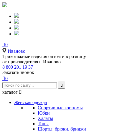

0
Иваново
Tрикотажные изделия оптом и в розницу
от производителя г. Иваново
8 800 201 19 37
Заказать звонок

0

каталог

Женская одежда
Спортивные костюмы
Юбки
Халаты
Топы
Шорты, брюки, бриджи