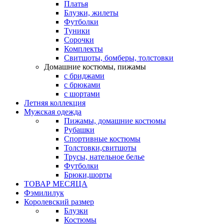
Платья
Блузки, жилеты
Футболки
Туники
Сорочки
Комплекты
Свитшоты, бомберы, толстовки
Домашние костюмы, пижамы
с бриджами
с брюками
с шортами
Летняя коллекция
Мужская одежда
Пижамы, домашние костюмы
Рубашки
Спортивные костюмы
Толстовки,свитшоты
Трусы, нательное белье
Футболки
Брюки,шорты
ТОВАР МЕСЯЦА
Фэмилилук
Королевский размер
Блузки
Костюмы