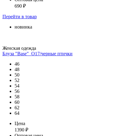
690
₽
Перейти
в товар
новинка
Женская одежда
Блуза "Base"_О17/черные птички
46
48
50
52
54
56
58
60
62
64
Цена
1390
₽
Оптовая цена