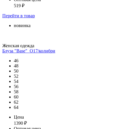
519
₽
Перейти
в товар
новинка
Женская одежда
Блуза "Base"_О17/колибри
46
48
50
52
54
56
58
60
62
64
Цена
1390
₽
Оптовая цена