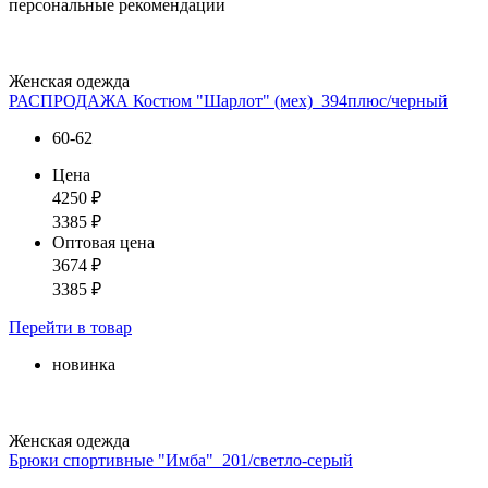
персональные рекомендации
Женская одежда
РАСПРОДАЖА Костюм "Шарлот" (мех)_394плюс/черный
60-62
Цена
4250
₽
3385
₽
Оптовая цена
3674
₽
3385
₽
Перейти
в товар
новинка
Женская одежда
Брюки спортивные "Имба"_201/светло-серый